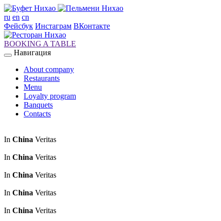
ru
en
cn
Фейсбук
Инстаграм
ВКонтакте
BOOKING A TABLE
Навигация
About company
Restaurants
Menu
Loyalty program
Banquets
Contacts
In
China
Veritas
In
China
Veritas
In
China
Veritas
In
China
Veritas
In
China
Veritas