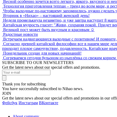
Весной особенно хочется всего легкого, яркого, вкусного и не
Технология приготовления теппан – тренд во всем мире, и ре
Чтобы выходные по-настоящему запомнились, нужно сделать ч
Вторник в «Нихао» – настоящий женский день!
Неделя промелькнула незаметно, и уже завтра наступит 8 март
Китайская мудрость гласит: "Живи, сохраняя покой. Придет ве
Великий пост может быть вкусным и красивым ☺️
Радостные новости
Встречаем надвигающиеся выходные с позитивом! И помните, ч
Согласно древней китайской философии все в нашем мире делитс
приходит плохое самочувствие, подавленность. Китайские врач
Понедельник создан для новых начинаний!
Согреваемся сегодня бульоном из цыплёнка со свежим корнем
SUBSCRIBE TO OUR NEWSLETTERS
Get the latest news about our special offers and promotions.
Thank you for subscribing
You have successfully subscribed to Nihao news.
JOIN
Get the latest news about our special offers and promotions in our offi
Фейсбук
Инстаграм
ВКонтакте
About company