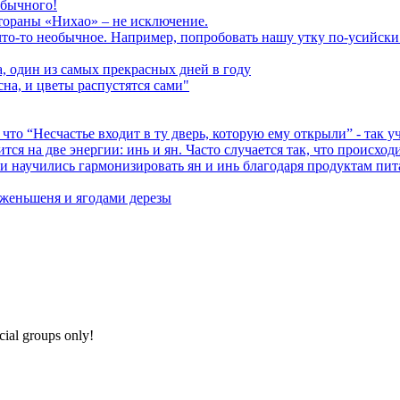
обычного!
стораны «Нихао» – не исключение.
то-то необычное. Например, попробовать нашу утку по-усийски
а, один из самых прекрасных дней в году
сна, и цветы распустятся сами"
то “Несчастье входит в ту дверь, которую ему открыли” - так 
я на две энергии: инь и ян. Часто случается так, что происходит
и научились гармонизировать ян и инь благодаря продуктам пит
 женьшеня и ягодами дерезы
cial groups only!