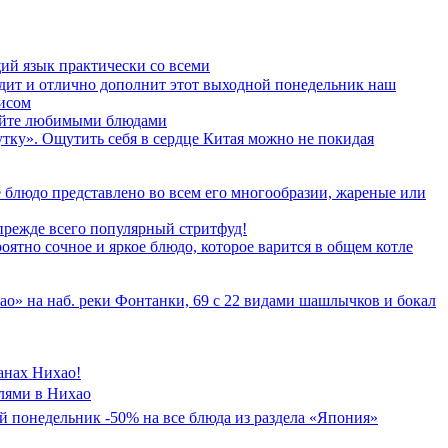
щий язык практически со всеми
адит и отлично дополнит этот выходной понедельник наш
лисом
едайте любимыми блюдами
тку». Ощутить себя в сердце Китая можно не покидая
 блюдо представлено во всем его многообразии, жареные или
прежде всего популярный стритфуд!
оятно сочное и яркое блюдо, которое варится в общем котле
ао» на наб. реки Фонтанки, 69 с 22 видами шашлычков и бокал
анах Нихао!
лями в Нихао
й понедельник -50% на все блюда из раздела «Япония»