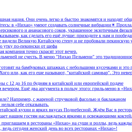
ушная нация. Они очень легко и быстро знакомятся и находят об
айтесь: в «Нихао» умеют создавать солнечные вибрации☀ Прохл
 персикового и ананасового соков, украшенное экзотичным физа
сказываем, как сделать его ещё лучше: приходите к нам и пооб
не видели Великую Китайскую стену и не пробовали пекинскую у
ю утку по-пекински от шефа
я компания точно скрасят этот вечер.
ельменей не счесть. В меню "Нихао Пельмени" это традиционное
 готовят на бамбуковых шпажках с небольшими кусочками и это 
го или, как его еще называют, "китайский самовар". Это невер
ы с 12 до 16 по будням в китайской или европейской подаче
 вечером. Ещё два аргумента в пользу этого: гриль-меню в «Них
иле? Например, с жареной стручковой фасолью и баклажаном
нельзя себе отказывать.
китайской кухни и ярких вкусах Поднебесной. Ждём Вас в рестор
ешает нашим гостям наслаждаться яркими и освежающими коктей
 приглашаем в рестораны «Нихао» на суши и роллы, ведь кажды
 ведь сегодня женский день во всех ресторанах «Нихао»!