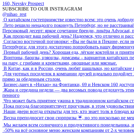
160, Nevsky Prospect
SUBSCRIBE TO OUR INSTRAGRAM
@nihao_rest
О китайском гостеприимстве известно всем: это очень доброд
Лето решило ненадолго покинуть Петербург, но не расстраив
Персиковый десерт: яркое сочетание бренди, ликёра Advocaat,
Как проходит ваш рабочий день? Надеемся, что отлично и рас
Согласно восточной поговорке: «Вы не были в Пекине, если 
Петербурга: для этого достаточно попробовать нашу фирменну
Первый рабочий день? Хорошая еда, лёгкие коктейли и приятна
Вонтоны, баоцзы, цзяоцзы, димсамы – вариантов китайских п
на пару, с грибами и креветками, овощные или мясные.
В Китае, как и в России, очень любят шашлыки, но китайские
Для уютных посиделок в компании друзей идеально подойдет Хо
прямо за обеденным столом.
Бизнес-ланч в «Нихао» на Фонтанки, 69 и Невском 160 доступн
Жара и середина недели — два весомых повода отдохнуть этим
пенного
Что может быть приятнее ужина в традиционном китайском ст
Пока погода благоприятствует прогулкам, в этом удовольствии 
Наши двери всегда открыты для тех, кто знает толк в блюдах 
Весна преподносит свои сюрпризы ☔, но это нисколько не м
Мы желаем всем солнечного и продуктивного понедельника, и
-50% на всё основное меню женским компаниям от 2-х человек,