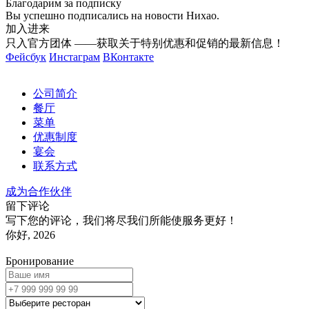
Благодарим за подписку
Вы успешно подписались на новости Нихао.
加入进来
只入官方团体 ——获取关于特别优惠和促销的最新信息！
Фейсбук
Инстаграм
ВКонтакте
公司简介
餐厅
菜单
优惠制度
宴会
联系方式
成为合作伙伴
留下评论
写下您的评论，我们将尽我们所能使服务更好！
你好, 2026
Бронирование