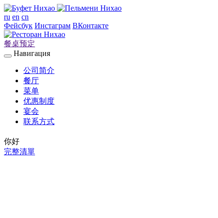
ru
en
cn
Фейсбук
Инстаграм
ВКонтакте
餐桌预定
Навигация
公司简介
餐厅
菜单
优惠制度
宴会
联系方式
你好
完整清單